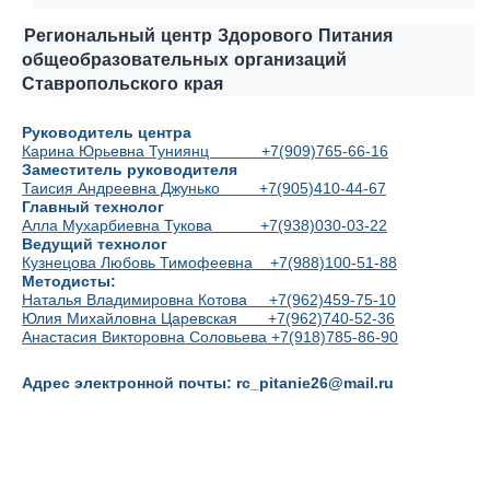
Региональный центр Здорового Питания
общеобразовательных организаций
Ставропольского края
Руководитель центра
Карина Юрьевна Туниянц +7(909)765-66-16
Заместитель руководителя
Таисия Андреевна Джунько +7(905)410-44-67
Главный технолог
Алла Мухарбиевна Тукова +7(938)030-03-22
Ведущий технолог
Кузнецова Любовь Тимофеевна +7(988)100-51-88
Методисты:
Наталья Владимировна Котова +7(962)459-75-10
Юлия Михайловна Царевская +7(962)740-52-36
Анастасия Викторовна Соловьева +7(918)785-86-90
Адрес электронной почты:
rc
_
pitanie
26@
mail
.
ru