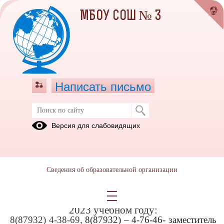
МБОУ СОШ № 3
Написать письмо
ОГЭ 2022-2023 учебный год
Версия для слабовидящих
01.09.2021
Телефоны «горячей линии» и оперативной
связи по вопросам подготовки и проведения
Сведения об образовательной организации
государственной аттестации по
образовательным программам среднего
общего образования в МБОУ СОШ №3 2022-
2023 учебном году:
8(87932) 4-38-69,
8(87932) – 4-76-46-
заместитель